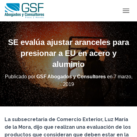
C
A
M
B
I
SE evalúa ajustar aranceles para
A
R
presionar a EU en acero y
M
aluminio
O
D
O
Publicado por
GSF Abogados y Consultores
en
7 marzo,
D
2019
E
N
A
V
E
G
La subsecretaria de Comercio Exterior, Luz María
A
C
de la Mora, dijo que realizan una evaluación de los
I
productos que consideran que deben estar en la