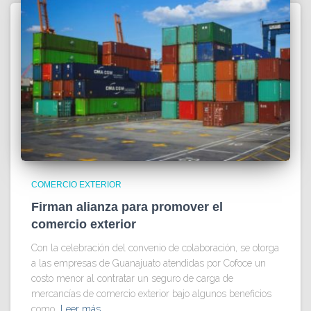
COMERCIO EXTERIOR
Firman alianza para promover el
comercio exterior
Con la celebración del convenio de colaboración, se otorga
a las empresas de Guanajuato atendidas por Cofoce un
costo menor al contratar un seguro de carga de
mercancías de comercio exterior bajo algunos beneficios
como,
Leer más…