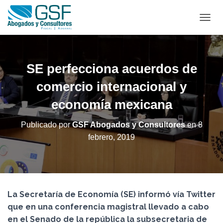
C
A
M
B
I
SE perfecciona acuerdos de
A
R
comercio internacional y
M
economía mexicana
O
D
O
Publicado por
GSF Abogados y Consultores
en
8
D
febrero, 2019
E
N
A
V
E
G
La Secretaría de Economía (SE) informó vía Twitter
A
C
que en una conferencia magistral llevado a cabo
I
en el Senado de la república la subsecretaria de