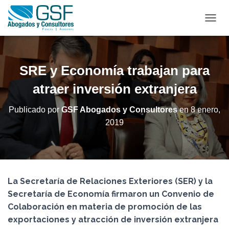
C
A
M
B
I
SRE y Economía trabajan para
A
R
atraer inversión extranjera
M
O
Publicado por
GSF Abogados y Consultores
en
8 enero,
D
2019
O
D
E
N
A
V
La Secretaría de Relaciones Exteriores (SER) y la
E
G
Secretaría de Economía firmaron un Convenio de
A
Colaboración en materia de promoción de las
C
exportaciones y atracción de inversión extranjera
I