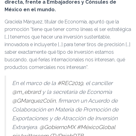
Ó
directa, frente a Embajadores y Cónsules de
N
México en el mundo.
Graciela Márquez, titular de Economía, apuntó que la
promoción “tiene que tener como líneas el ser estratégica
[…] tenemos que hacer una inversión sustentable,
innovadora e incluyente […] para tener tiros de precisión […]
saber exactamente qué tipo de inversión estamos
buscando, qué ferias internacionales nos interesan, qué
productos comerciales nos interesan”.
En el marco de la
#REC2019
, el canciller
@m_ebrard
y la secretaria de Economía
@GMarquezColin
, firmaron un Acuerdo de
Colaboración en Materia de Promoción de
Exportaciones y de Atracción de Inversión
Extranjera.
@GobiernoMX
#MéxicoGlobal
pic.twitter.com/TVPniobDTB