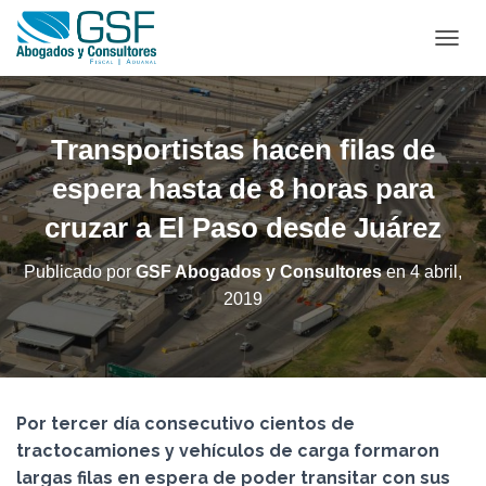
C
A
M
B
I
Transportistas hacen filas de
A
R
espera hasta de 8 horas para
M
cruzar a El Paso desde Juárez
O
D
O
Publicado por
GSF Abogados y Consultores
en
4 abril,
D
2019
E
N
A
V
E
G
Por tercer día consecutivo cientos de
A
C
tractocamiones y vehículos de carga formaron
I
largas filas en espera de poder transitar con sus