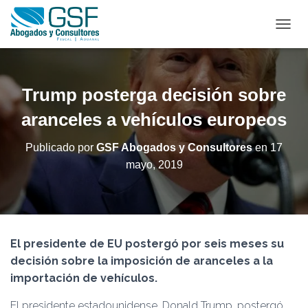
C
A
M
B
I
Trump posterga decisión sobre
A
R
aranceles a vehículos europeos
M
O
Publicado por
GSF Abogados y Consultores
en
17
D
mayo, 2019
O
D
E
N
A
V
El presidente de EU postergó por seis meses su
E
G
decisión sobre la imposición de aranceles a la
A
importación de vehículos.
C
I
El presidente estadounidense, Donald Trump, postergó