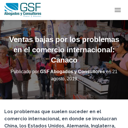
C
A
M
B
I
Ventas bajas por los problemas
A
R
en el comercio internacional:
M
Canaco
O
D
O
Publicado por
GSF Abogados y Consultores
en
21
D
agosto, 2019
E
N
A
V
E
G
Los problemas que suelen suceder en el
A
C
comercio internacional, en donde se involucran
I
China, los Estados Unidos, Alemania, Inglaterra,