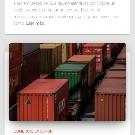
a las empresas de Guanajuato atendidas por Cofoce un
costo menor al contratar un seguro de carga de
mercancías de comercio exterior bajo algunos beneficios
como,
Leer más…
COMERCIO EXTERIOR