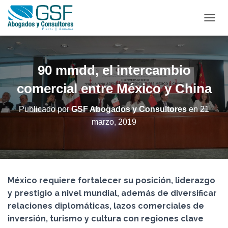
C
A
M
B
I
90 mmdd, el intercambio
A
R
comercial entre México y China
M
O
Publicado por
GSF Abogados y Consultores
en
21
D
marzo, 2019
O
D
E
N
A
V
México requiere fortalecer su posición, liderazgo
E
G
y prestigio a nivel mundial, además de diversificar
A
relaciones diplomáticas, lazos comerciales de
C
inversión, turismo y cultura con regiones clave
I