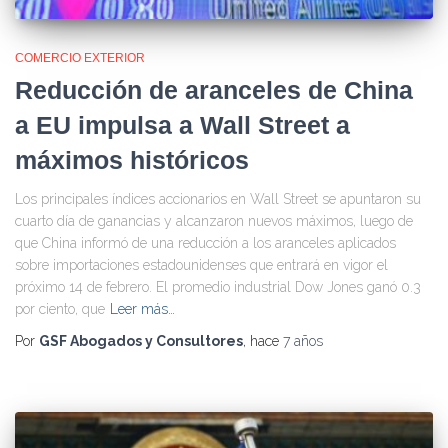
COMERCIO EXTERIOR
Reducción de aranceles de China
a EU impulsa a Wall Street a
máximos históricos
Los principales índices accionarios en Wall Street se apuntaron su
cuarto día de ganancias y alcanzaron nuevos máximos, luego de
que China informó de una reducción a los aranceles aplicados
sobre importaciones estadounidenses que entrará en vigor el
próximo 14 de febrero. El promedio industrial Dow Jones ganó 0.3
por ciento, que
Leer más…
Por
GSF Abogados y Consultores
, hace
7 años