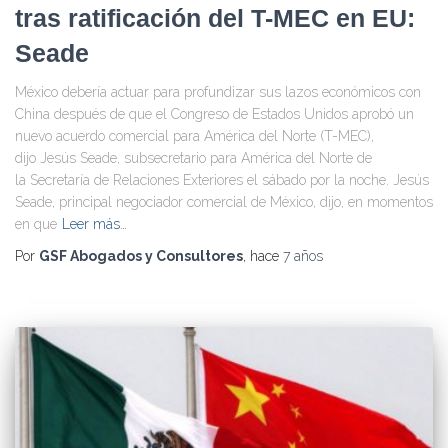
tras ratificación del T-MEC en EU:
Seade
México debería actuar para profundizar sus lazos económicos con
China después de que el Congreso de Estados Unidos aprobó un
nuevo acuerdo comercial para América del Norte (T-MEC),
dijo Jesús Seade, subsecretario para América del Norte de
la Secretaría de Relaciones Exteriores el sábado por la noche. Jesús
Seade, principal negociador comercial de México, dijo, en momentos
en que
Leer más…
Por
GSF Abogados y Consultores
, hace
7 años