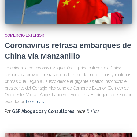
COMERCIO EXTERIOR
Coronavirus retrasa embarques de
China vía Manzanillo
La epidemia de coronavirus que afecta principalmente a China
comenzó a provocar retrasos en el arribo de mercancías y materias
primas que llegan a Jalisco desde el gigante asiático, reconoció el
presidente del Consejo Mexicano de Comercio Exterior (Comce) de
Occidente, Miguel Ángel Landeros Volquarts. El dirigente del sector
exportador
Leer más…
Por
GSF Abogados y Consultores
, hace
6 años