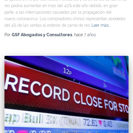
res podría aumentar en más del 40% este año debido, en gran
parte, a las interrupciones causadas por la propagación del
nuevo coronavirus. Los compradores chinos representan alrededor
del 4% de las ventas al exterior de carne de res
Leer más…
Por
GSF Abogados y Consultores
, hace
7 años