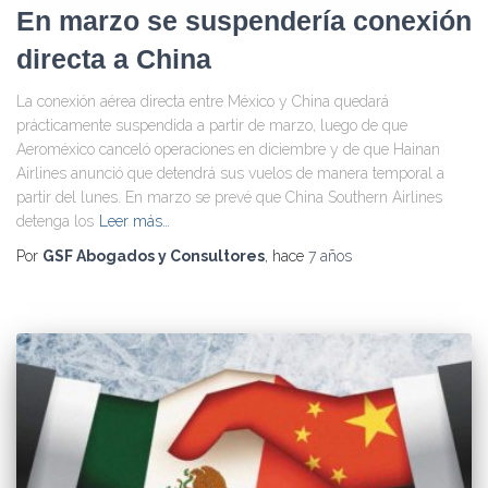
En marzo se suspendería conexión
directa a China
La conexión aérea directa entre México y China quedará
prácticamente suspendida a partir de marzo, luego de que
Aeroméxico canceló operaciones en diciembre y de que Hainan
Airlines anunció que detendrá sus vuelos de manera temporal a
partir del lunes. En marzo se prevé que China Southern Airlines
detenga los
Leer más…
Por
GSF Abogados y Consultores
, hace
7 años