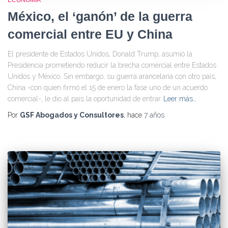
ECONOMÍA
México, el ‘ganón’ de la guerra
comercial entre EU y China
El presidente de Estados Unidos, Donald Trump, asumió la
Presidencia prometiendo reducir la brecha comercial entre Estados
Unidos y México. Sin embargo, su guerra arancelaria con otro país,
China -con quien firmó el 15 de enero la fase uno de un acuerdo
comercial-, le dio al país la oportunidad de entrar
Leer más…
Por
GSF Abogados y Consultores
, hace
7 años