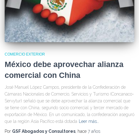
COMERCIO EXTERIOR
México debe aprovechar alianza
comercial con China
José Manuel López Campos, presidente de la Confederación de
Cámaras Nacionales de Comercio, Servicios y Turismo (Concanaco-
Servytur) señaló que se debe aprovechar la alianza comercial que
se tiene con China, segundo socio comercial y tercer mercado de
exportación de México. En un comunicado, la confederación aseguró
que la región Asia Pacífico está dotada
Leer más…
Por
GSF Abogados y Consultores
, hace
7 años