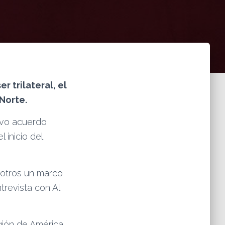
r trilateral, el
Norte.
evo acuerdo
 inicio del
sotros un marco
ntrevista con Al
egión de América