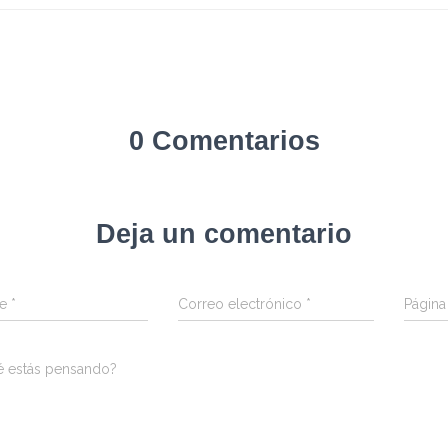
0 Comentarios
Deja un comentario
re
*
Correo electrónico
*
Págin
é estás pensando?