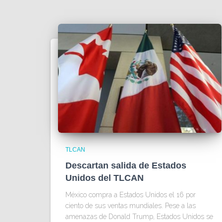
TLCAN
Descartan salida de Estados
Unidos del TLCAN
México compra a Estados Unidos el 16 por
ciento de sus ventas mundiales. Pese a las
amenazas de Donald Trump, Estados Unidos se