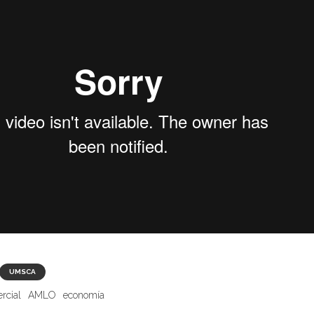
UMSCA
rcial
AMLO
economía