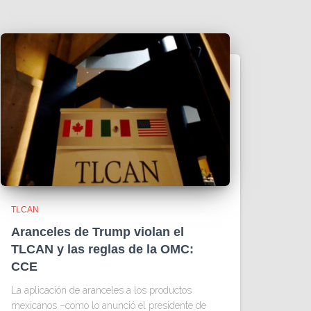
TLCAN
Aranceles de Trump violan el
TLCAN y las reglas de la OMC:
CCE
La aplicación de aranceles a los productos
mexicanos –como lo anunció el presidente de