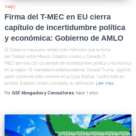
T-MEC
Firma del T-MEC en EU cierra
capítulo de incertidumbre política
y económica: Gobierno de AMLO
El Gobierno mexicano señaló este miércoles que la firma
del Tratado entre México, Estados Unidos y Canadá (T-
MEC) termina con un periodo de incertidumbre política y económica
en la región. El mandatario estadounidense, Donald Trump, signó el
pacto comercial esta mañana en la Casa Blanca. “Juntos todo es
posible. Estados Unidos completa su ratificación
Leer más…
Por
GSF Abogados y Consultores
, hace
7 años