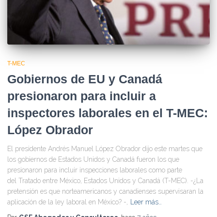
T-MEC
Gobiernos de EU y Canadá
presionaron para incluir a
inspectores laborales en el T-MEC:
López Obrador
El presidente Andrés Manuel López Obrador dijo este martes que
los gobiernos de Estados Unidos y Canadá fueron los que
presionaron para incluir inspecciones laborales como parte
del Tratado entre México, Estados Unidos y Canadá (T-MEC). -¿La
pretensión es que norteamericanos y canadienses supervisaran la
aplicación de la ley laboral en México? -,
Leer más…