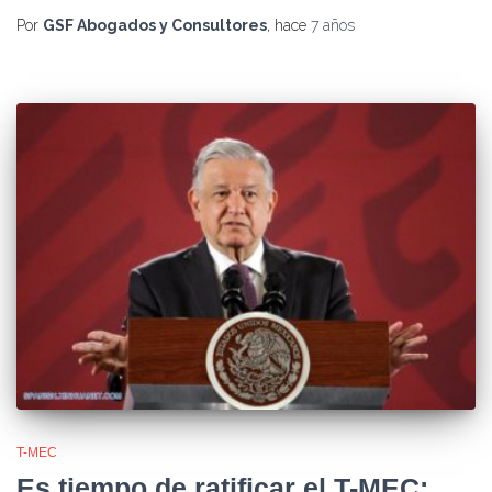
Por
GSF Abogados y Consultores
, hace
7 años
T-MEC
Es tiempo de ratificar el T-MEC: