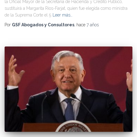
la Oficial Mayor de la Secretaría de Hacienda y Crédito Público,
sustituirá a Margarita Ríos-Farjat, quien fue elegida como ministra
de la Suprema Corte el 5
Leer más…
Por
GSF Abogados y Consultores
, hace
7 años