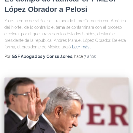
López Obrador a Pelosi
Ya es tiempo de ratificar el Tratado de Libre Comercio con América
del Norte”, de lo contrario el tema se contaminará con el proceso
electoral por el que atraviesan los Estados Unidos, destacó el
presidente de la república, Andrés Manuel López Obrador. De esta
forma, el presidente de México urgió
Leer más…
Por
GSF Abogados y Consultores
, hace
7 años