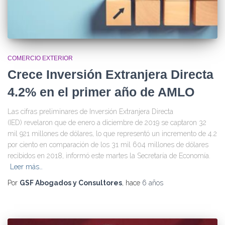
COMERCIO EXTERIOR
Crece Inversión Extranjera Directa
4.2% en el primer año de AMLO
Las cifras preliminares de Inversión Extranjera Directa
(IED) revelaron que de enero a diciembre de 2019 se captaron 32
mil 921 millones de dólares, lo que representó un incremento de 4.2
por ciento en comparación de los 31 mil 604 millones de dólares
recibidos en 2018, informó este martes la Secretaría de Economía.
Leer más…
Por
GSF Abogados y Consultores
, hace
6 años