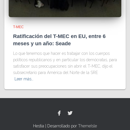
T-MEC
Ratificación del T-MEC en EU, entre 6
meses y un año: Seade
Lo que tenemos que hacer es trabajar con los cuerpos
políticos republicanos y en particular los demócratas, para
satisfacer sus preocupaciones sin abrir el T-MEC, dijo el
subsecretario para América del Norte de la SRE
Leer más…
Hestia | Desarrollado por
ThemeIsle