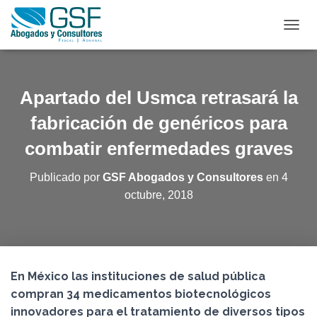
C
A
M
B
I
Apartado del Usmca retrasará la
A
R
fabricación de genéricos para
M
combatir enfermedades graves
O
D
O
Publicado por
GSF Abogados y Consultores
en
4
D
octubre, 2018
E
N
A
V
E
G
En México las instituciones de salud pública
A
C
compran 34 medicamentos biotecnológicos
I
innovadores para el tratamiento de diversos tipos