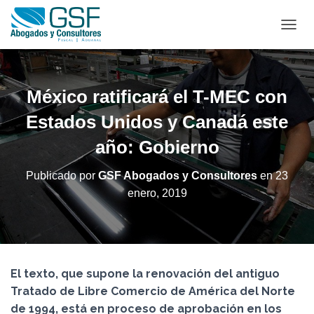
C
A
M
B
I
México ratificará el T-MEC con
A
R
Estados Unidos y Canadá este
M
año: Gobierno
O
D
O
Publicado por
GSF Abogados y Consultores
en
23
D
enero, 2019
E
N
A
V
E
G
El texto, que supone la renovación del antiguo
A
C
Tratado de Libre Comercio de América del Norte
I
de 1994, está en proceso de aprobación en los