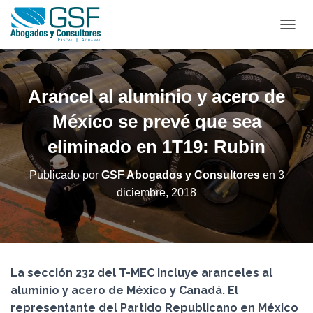
C
A
M
B
I
Arancel al aluminio y acero de
A
R
México se prevé que sea
M
eliminado en 1T19: Rubin
O
D
O
Publicado por
GSF Abogados y Consultores
en
3
D
diciembre, 2018
E
N
A
V
E
G
La sección 232 del T-MEC incluye aranceles al
A
C
aluminio y acero de México y Canadá. El
I
representante del Partido Republicano en México