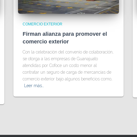
COMERCIO EXTERIOR
Firman alianza para promover el
comercio exterior
Con la celebración del convenio de colaboración,
se otorga a las empresas de Guanajuato
atendidas por Cofoce un costo menor al
contratar un seguro de carga de mercancías de
comercio exterior bajo algunos beneficios como,
Leer más…