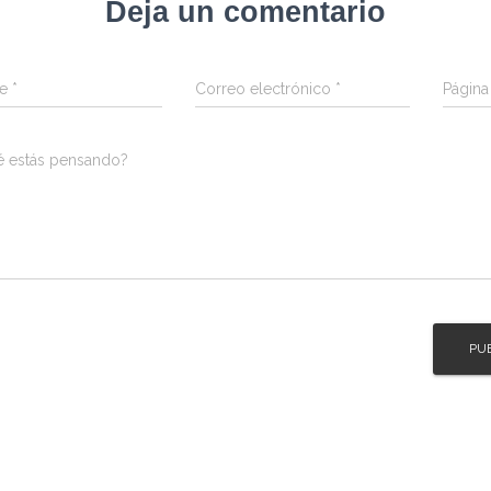
Deja un comentario
re
*
Correo electrónico
*
Págin
é estás pensando?