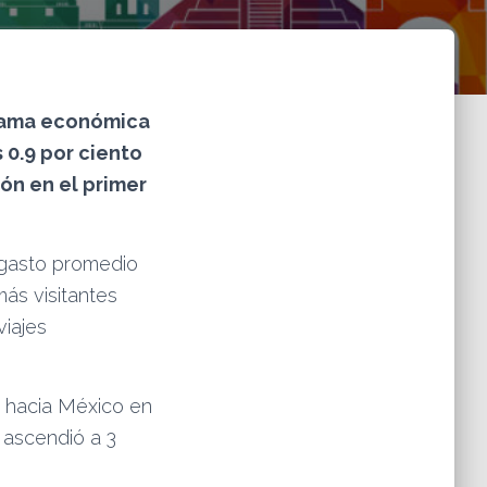
rrama económica
 0.9 por ciento
ión en el primer
 gasto promedio
más visitantes
iajes
s hacia México en
, ascendió a 3