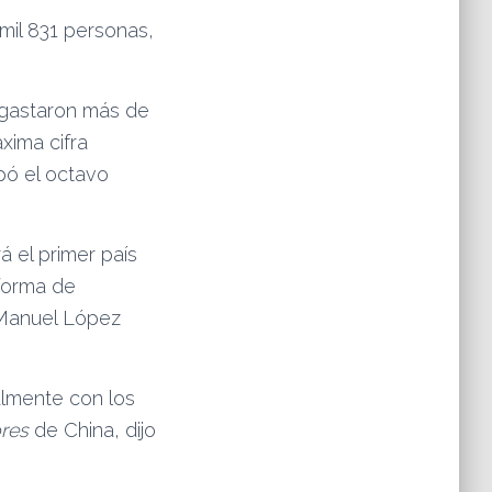
mil 831 personas,
s gastaron más de
áxima cifra
pó el octavo
á el primer país
forma de
s Manuel López
almente con los
res
de China, dijo