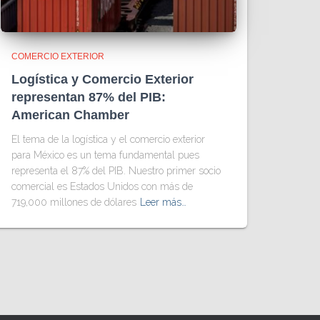
COMERCIO EXTERIOR
Logística y Comercio Exterior
representan 87% del PIB:
American Chamber
El tema de la logística y el comercio exterior
para México es un tema fundamental pues
representa el 87% del PIB. Nuestro primer socio
comercial es Estados Unidos con más de
719,000 millones de dólares
Leer más…