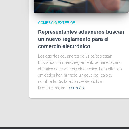
COMERCIO EXTERIOR
Representantes aduaneros buscan
un nuevo reglamento para el
comercio electrónico
Los agentes aduaneros de 21 países están
buscando un nuevo reglamento aduanero para
el tráfico del comercio electrónico. Para ello, las
entidades han firmado un acuerdo, bajo el
nombre la Declaración de República
Dominicana, en
Leer más…