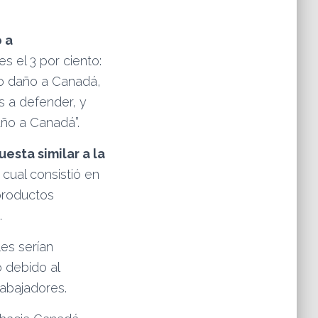
 a
 el 3 por ciento:
o daño a Canadá,
s a defender, y
ño a Canadá”.
uesta similar a la
 cual consistió en
 productos
.
es serían
io debido al
rabajadores.