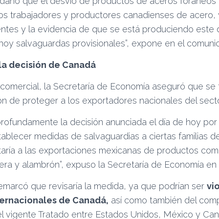
daño que el desvío de productos de aceros foráneos
los trabajadores y productores canadienses de acero,
entes y la evidencia de que se está produciendo este d
hoy salvaguardas provisionales”, expone en el comuni
la decisión de Canadá
comercial, la Secretaría de Economía aseguró que se 
ón de proteger a los exportadores nacionales del secto
rofundamente la decisión anunciada el día de hoy por 
ablecer medidas de salvaguardias a ciertas familias 
taría a las exportaciones mexicanas de productos com
lera y alambrón”, expuso la Secretaría de Economía e
marcó que revisaría la medida, ya que podrían ser
vi
ernacionales de Canadá,
así como también del com
l vigente Tratado entre Estados Unidos, México y Ca