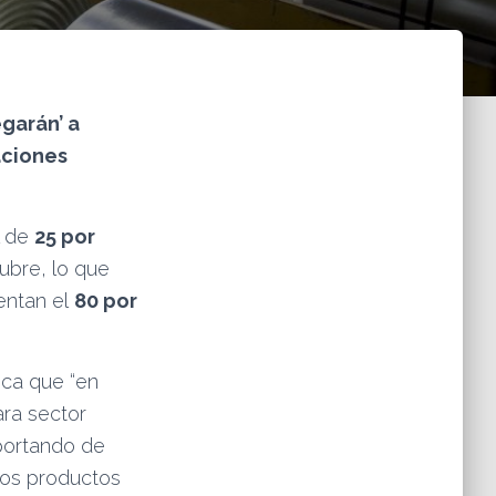
egarán’ a
aciones
 de
25 por
ubre, lo que
entan el
80 por
ica que “en
ra sector
xportando de
dos productos