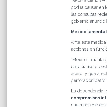
“Reconociendo el 
podría causar en 
las consultas reci
gobierno anunció 
México lamenta 
Ante esta medida 
acciones en funci
“México lamenta p
canadiense de est
acero, y que afec
perforación petro
La dependencia re
compromisos int
que mantiene en e