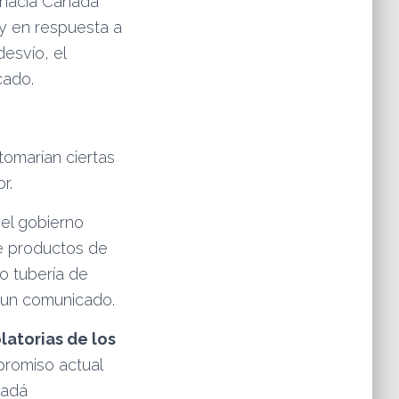
 hacia Canadá
 y en respuesta a
esvío, el
cado.
tomarían ciertas
r.
el gobierno
de productos de
o tubería de
n un comunicado.
olatorias de los
promiso actual
nadá