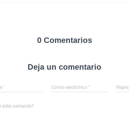
0 Comentarios
Deja un comentario
re
*
Correo electrónico
*
Págin
é estás pensando?