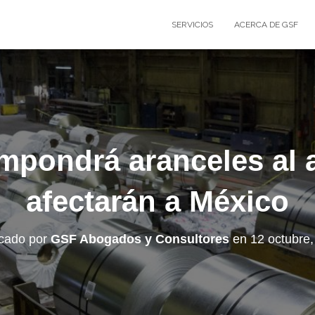
SERVICIOS
ACERCA DE GSF
mpondrá aranceles al 
afectarán a México
icado por
GSF Abogados y Consultores
en
12 octubre