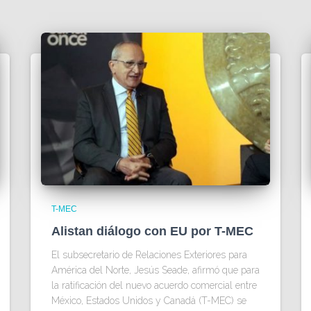
T-MEC
Alistan diálogo con EU por T-MEC
El subsecretario de Relaciones Exteriores para
América del Norte, Jesús Seade, afirmó que para
la ratificación del nuevo acuerdo comercial entre
México, Estados Unidos y Canadá (T-MEC) se