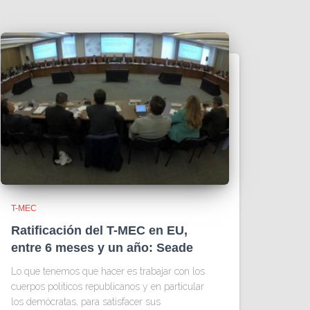
T-MEC
Ratificación del T-MEC en EU,
entre 6 meses y un año: Seade
Lo que tenemos que hacer es trabajar con los
cuerpos políticos republicanos y en particular
los demócratas, para satisfacer sus