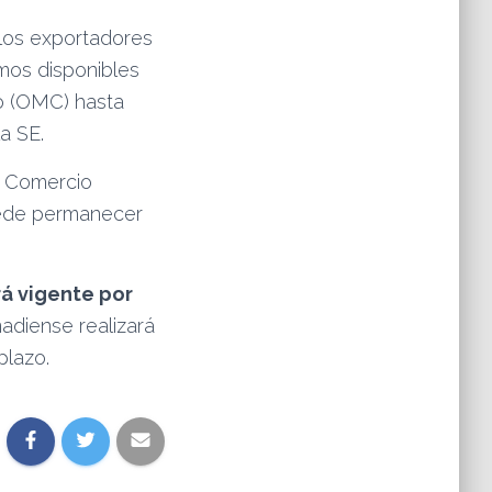
 los exportadores
mos disponibles
io (OMC) hasta
a SE.
de Comercio
puede permanecer
rá vigente por
nadiense realizará
plazo.