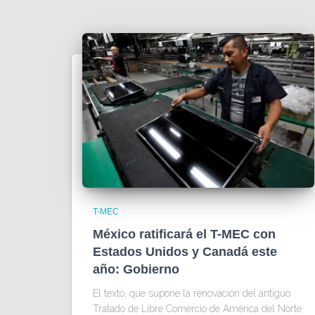
T-MEC
México ratificará el T-MEC con
Estados Unidos y Canadá este
año: Gobierno
El texto, que supone la renovación del antiguo
Tratado de Libre Comercio de América del Norte