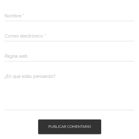
Nombre
*
Correo electrónico
*
Página web
¿En qué estás pensando?