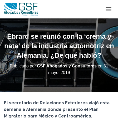
C
A
M
B
I
Ebrard se reunió con la ‘crema y
A
R
nata’ de la industria automotriz en
M
Alemania. ¿De qué habló?
O
D
O
Publicado por
GSF Abogados y Consultores
en
31
D
mayo, 2019
E
N
A
V
E
G
El secretario de Relaciones Exteriores viajó esta
A
C
semana a Alemania donde presentó el Plan
I
Migratorio para México y Centroamérica.