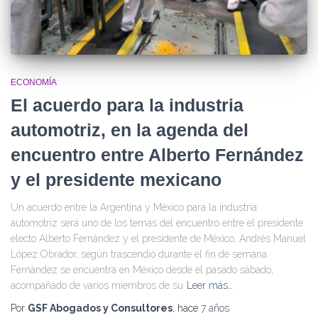
ECONOMÍA
El acuerdo para la industria
automotriz, en la agenda del
encuentro entre Alberto Fernández
y el presidente mexicano
Un acuerdo entre la Argentina y México para la industria
automotriz será uno de los temas del encuentro entre el presidente
electo Alberto Fernández y el presidente de México, Andrés Manuel
López Obrador, según trascendió durante el fin de semana.
Fernández se encuentra en México desde el pasado sábado,
acompañado de varios miembros de su
Leer más…
Por
GSF Abogados y Consultores
, hace
7 años