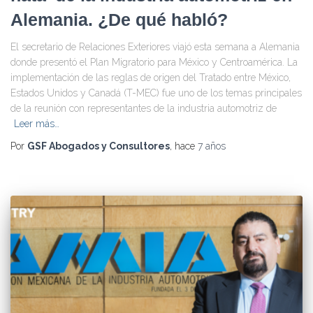
Alemania. ¿De qué habló?
El secretario de Relaciones Exteriores viajó esta semana a Alemania
donde presentó el Plan Migratorio para México y Centroamérica. La
implementación de las reglas de origen del Tratado entre México,
Estados Unidos y Canadá (T-MEC) fue uno de los temas principales
de la reunión con representantes de la industria automotriz de
Leer más…
Por
GSF Abogados y Consultores
, hace
7 años