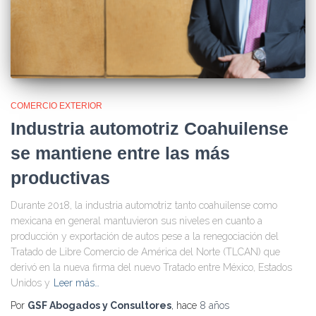
COMERCIO EXTERIOR
Industria automotriz Coahuilense
se mantiene entre las más
productivas
Durante 2018, la industria automotriz tanto coahuilense como
mexicana en general mantuvieron sus niveles en cuanto a
producción y exportación de autos pese a la renegociación del
Tratado de Libre Comercio de América del Norte (TLCAN) que
derivó en la nueva firma del nuevo Tratado entre México, Estados
Unidos y
Leer más…
Por
GSF Abogados y Consultores
, hace
8 años