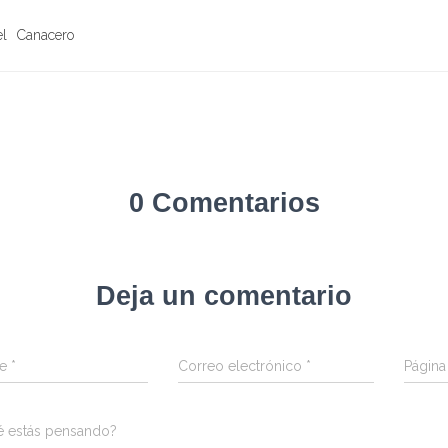
el
Canacero
0 Comentarios
Deja un comentario
re
*
Correo electrónico
*
Págin
é estás pensando?