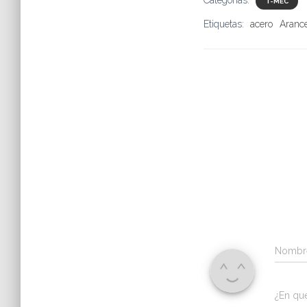
Categorías:
T-MEC
Etiquetas:
acero
Aranc
Nomb
¿En qu