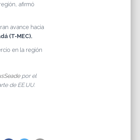
región, afirmó
gran avance hacia
dá (T-MEC).
rcio en la región
usSeade
por el
arte de EE.UU.