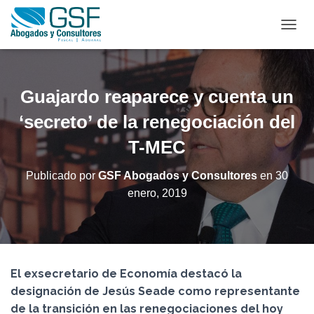
C
A
M
B
I
Guajardo reaparece y cuenta un
A
R
‘secreto’ de la renegociación del
M
T-MEC
O
D
O
Publicado por
GSF Abogados y Consultores
en
30
D
enero, 2019
E
N
A
V
E
G
El exsecretario de Economía destacó la
A
C
designación de Jesús Seade como representante
I
de la transición en las renegociaciones del hoy