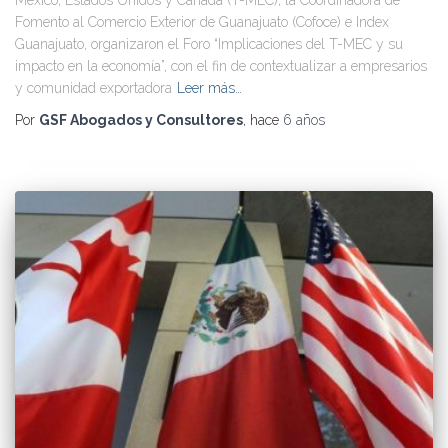
Fomento al Comercio Exterior de Guanajuato (Cofoce) e Index
Guanajuato, organizaron el Foro “Implicaciones del T-MEC y su
impacto en la economía”, con el fin de contextualizar a empresarios
y comunidad exportadora
Leer más…
Por
GSF Abogados y Consultores
, hace
6 años