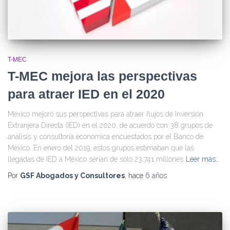
T-MEC
T-MEC mejora las perspectivas
para atraer IED en el 2020
México mejoró sus perspectivas para atraer flujos de Inversión
Extranjera Directa (IED) en el 2020, de acuerdo con 38 grupos de
análisis y consultoría económica encuestados por el Banco de
México. En enero del 2019, estos grupos estimaban que las
llegadas de IED a México serían de sólo 23,741 millones
Leer más…
Por
GSF Abogados y Consultores
, hace
6 años