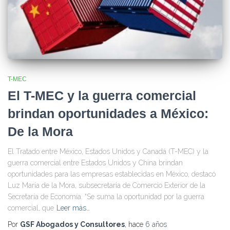
T-MEC
El T-MEC y la guerra comercial
brindan oportunidades a México:
De la Mora
El Tratado entre México, Estados Unidos y Canadá (T-MEC) y la
guerra comercial entre Estados Unidos y China brindan
oportunidades para las empresas establecidas en México, destacó
Luz María de la Mora, subsecretaria de Comercio Exterior de la
Secretaría de Economía. “Se suma la oportunidad por la guerra
comercial, que
Leer más…
Por
GSF Abogados y Consultores
, hace
6 años