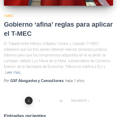
T-MEC
Gobierno ‘afina’ reglas para aplicar
el T-MEC
El Tratado entre México, Estados Unidos y Canadá (T-MEC)
establece que los tres países deberán realizar procesos jurídicos
internos para que los compromisos adquiridos en el acuerdo se
cumplan, detalló Luz María de la Mora, subsecretaria de Comercio
Exterior de la Secretaría de Economía. “México le notifica a EU y
Leer más…
Por
GSF Abogados y Consultores
, hace
7 años
1
2
…
29
SIGUIENTE
Navegación
Entradas recientes