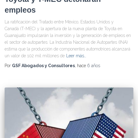
empleos
La ratificación del Tratado entre México, Estados Unidos y
Canadá (T-MEC) y la apertura de la nueva planta de Toyota en
Guanajuato impulsarán la inversión y la generación de empleos en
el sector de autopartes. La Industria Nacional de Autopartes (INA)
estima que la producción de componentes automotrices alcanzará
un valor de 102 mil millones de
Leer más…
Por
GSF Abogados y Consultores
, hace
6 años