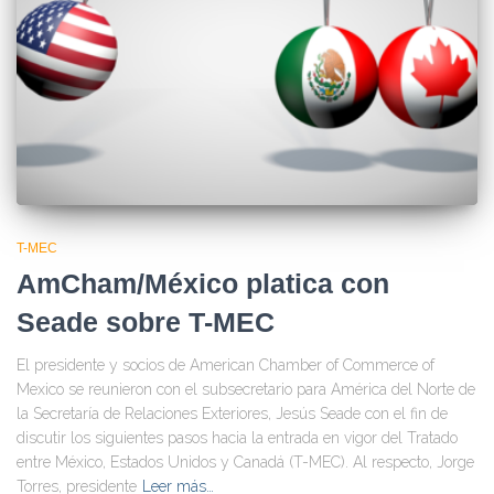
T-MEC
AmCham/México platica con
Seade sobre T-MEC
El presidente y socios de American Chamber of Commerce of
Mexico se reunieron con el subsecretario para América del Norte de
la Secretaría de Relaciones Exteriores, Jesús Seade con el fin de
discutir los siguientes pasos hacia la entrada en vigor del Tratado
entre México, Estados Unidos y Canadá (T-MEC). Al respecto, Jorge
Torres, presidente
Leer más…