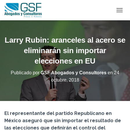
C
A
M
B
I
Larry Rubin: aranceles al acero se
A
R
eliminarán sin importar
M
elecciones en EU
O
D
O
Publicado por
GSF Abogados y Consultores
en
24
D
octubre, 2018
E
N
A
V
E
G
El representante del partido Republicano en
A
C
México aseguró que sin importar el resultado de
I
las elecciones que definirán el control del