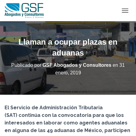
C
A
M
B
I
Llaman a ocupar plazas en
A
R
aduanas
M
O
Publicado por
GSF Abogados y Consultores
en
31
D
enero, 2019
O
D
E
N
A
V
El Servicio de Administración Tributaria
E
G
(SAT) continúa con la convocatoria para que los
A
interesados en laborar como agentes aduanales
C
en alguna de las 49 aduanas de México, participen
I