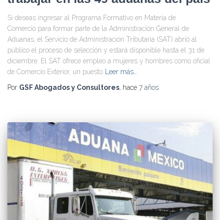
Si deseas ingresar al Programa Formativo en Materia de
Comercio para formar parte de la Administración General de
Aduanas, el Servicio de Administración Tributaria (SAT) abrió al
público el proceso de selección y estará disponible hasta el 31 de
diciembre. El SAT ofrece empleo a mujeres y hombres como oficial
de Comercio Exterior, un puesto
Leer más…
Por
GSF Abogados y Consultores
, hace
7 años