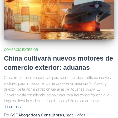
COMERCIO EXTERIOR
China cultivará nuevos motores de
comercio exterior: aduanas
China implementará políticas para facilitar el desarrollo de nuevos
motores para impulsar el comercio exterior, anunció Ni Yuefeng,
director de la Administración General de Aduanas (AGA). El
Gobierno está estudiando las políticas para las zonas francas a lo
largo de toda la cadena industrial, con el fin de crear nuevas
Leer más…
Por
GSF Abogados y Consultores
, hace
7 años