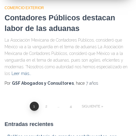
COMERCIO EXTERIOR
Contadores Públicos destacan
labor de las aduanas
La Asociación Mexicana de Contadores Públicos, consideró que
México va a la vanguardia en el tema de aduanas La Asociación
Mexicana de Contadores Públicos, consideró que México va a la
vanguardia en el tema de aduanas, pues son agiles, eficientes y
modernas. “Nosotros como autoridad nos hemos especializado en
los
Leer más…
Por
GSF Abogados y Consultores
, hace
7 años
1
2
…
4
SIGUIENTE
Navegación
Entradas recientes
de