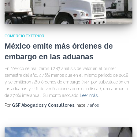
COMERCIO EXTERIOR
México emite más órdenes de
embargo en las aduanas
En México se realizaron 1,287 análisis de valor en el primer
semestre del año, 47.6% menos que en el mismo periodo de 2018,
y se emitieron 560 órdenes de embargo (444 por subvaluación en
las aduanas y 116 de verificaciones domicilio fiscal), una aumento
de 27.0% interanual. Su monto asociado
Leer más…
Por
GSF Abogados y Consultores
, hace
7 años