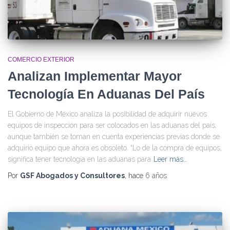
COMERCIO EXTERIOR
Analizan Implementar Mayor
Tecnología En Aduanas Del País
El Gobierno de México analiza la posibilidad de adquirir nuevos
equipos de inspección para ser colocados en las aduanas del país;
aunque también se toman en cuenta experiencias previas donde se
adquirió equipo que ahora es obsoleto. “Lo de la compra de equipos,
significa tener tecnología en las aduanas para
Leer más…
Por
GSF Abogados y Consultores
, hace
6 años