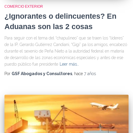
COMERCIO EXTERIOR
¿Ignorantes o delincuentes? En
Aduanas son las 2 cosas
Para seguir con el tema del “chapulineo” que se traen los “líderes”
de la IP, Gerardo Gutiérrez Candiani, “Gigi” pa los amigos, encabezó
durante el sexenio de Peña Nieto a la autoridad federal en materia
de desarrollo de las zonas económicas especiales y antes de ese
puesto público fue presidente
Leer más…
Por
GSF Abogados y Consultores
, hace
7 años