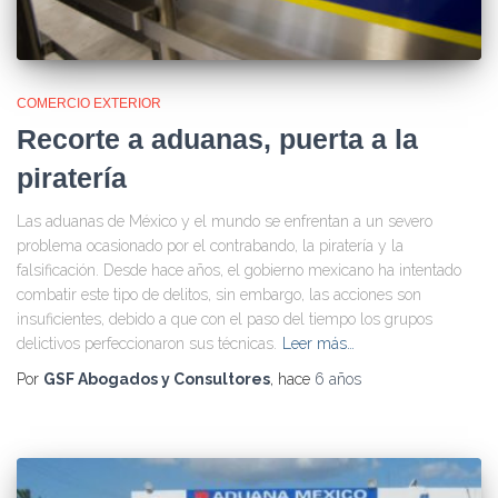
COMERCIO EXTERIOR
Recorte a aduanas, puerta a la
piratería
Las aduanas de México y el mundo se enfrentan a un severo
problema ocasionado por el contrabando, la piratería y la
falsificación. Desde hace años, el gobierno mexicano ha intentado
combatir este tipo de delitos, sin embargo, las acciones son
insuficientes, debido a que con el paso del tiempo los grupos
delictivos perfeccionaron sus técnicas.
Leer más…
Por
GSF Abogados y Consultores
, hace
6 años