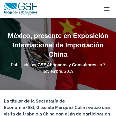
C
A
M
B
I
México, presente en Exposición
A
R
Internacional de Importación
M
China
O
D
O
Publicado por
GSF Abogados y Consultores
en
7
D
noviembre, 2019
E
N
A
V
E
G
La titular de la Secretaría de
A
C
Economía (SE), Graciela Márquez Colín realizó una
I
visita de trabajo a China con el fin de participar en