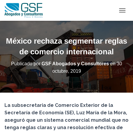
C
A
M
B
I
México rechaza segmentar reglas
A
R
de comercio internacional
M
O
Publicado por
GSF Abogados y Consultores
en
30
D
octubre, 2019
O
D
E
N
A
V
La subsecretaria de Comercio Exterior de la
E
G
Secretaría de Economía (SE), Luz María de la Mora,
A
aseguró que un sistema comercial mundial que no
C
tenga reglas claras y una resolución efectiva de
I