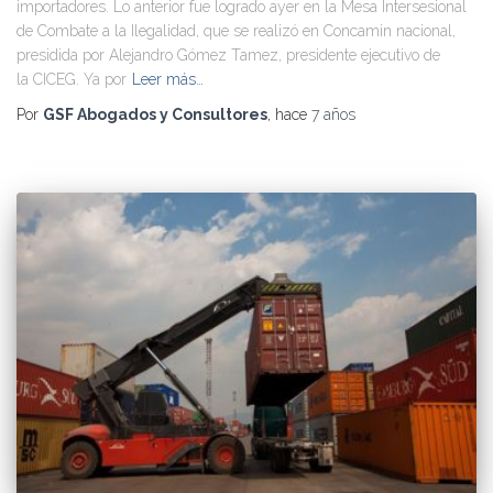
importadores. Lo anterior fue logrado ayer en la Mesa Intersesional
de Combate a la Ilegalidad, que se realizó en Concamin nacional,
presidida por Alejandro Gómez Tamez, presidente ejecutivo de
la CICEG. Ya por
Leer más…
Por
GSF Abogados y Consultores
, hace
7 años