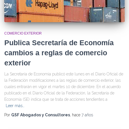
COMERCIO EXTERIOR
Publica Secretaría de Economía
cambios a reglas de comercio
exterior
La Secretaría de Economía publicó este lunes en el Diario Oficial de
la Federación modificaciones a las reglas de comercio exterior, las
cuales entrarán en vigor el martes 10 de diciembre. En el acuerdo
publicado en el Diario Oficial de la Federación, la Secretaría de
Economía (SE) indica que se trata de acciones tendientes a
Leer más…
Por
GSF Abogados y Consultores
, hace
7 años