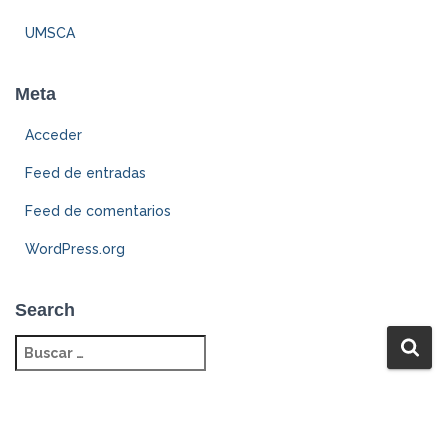
UMSCA
Meta
Acceder
Feed de entradas
Feed de comentarios
WordPress.org
Search
B
u
s
c
a