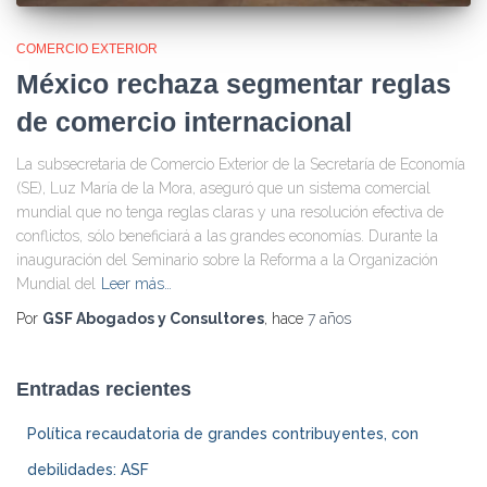
COMERCIO EXTERIOR
México rechaza segmentar reglas
de comercio internacional
La subsecretaria de Comercio Exterior de la Secretaría de Economía
(SE), Luz María de la Mora, aseguró que un sistema comercial
mundial que no tenga reglas claras y una resolución efectiva de
conflictos, sólo beneficiará a las grandes economías. Durante la
inauguración del Seminario sobre la Reforma a la Organización
Mundial del
Leer más…
Por
GSF Abogados y Consultores
, hace
7 años
Entradas recientes
Política recaudatoria de grandes contribuyentes, con
debilidades: ASF