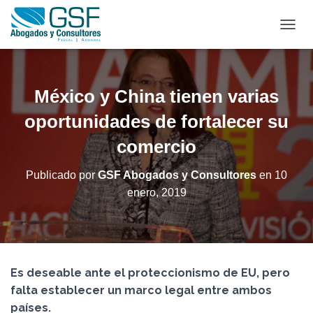
C
A
M
B
I
México y China tienen varias
A
R
oportunidades de fortalecer su
M
comercio
O
D
O
Publicado por
GSF Abogados y Consultores
en
10
D
enero, 2019
E
N
A
V
E
G
Es deseable ante el proteccionismo de EU, pero
A
C
falta establecer un marco legal entre ambos
I
países.