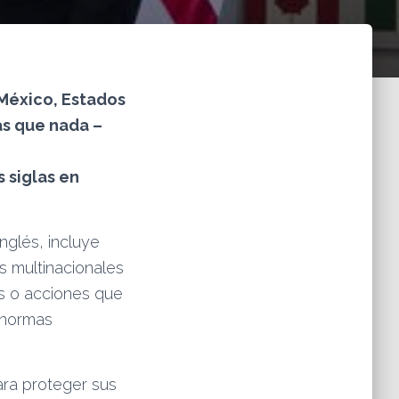
 México, Estados
ás que nada –
o
s siglas en
glés, incluye
s multinacionales
s o acciones que
 normas
ra proteger sus