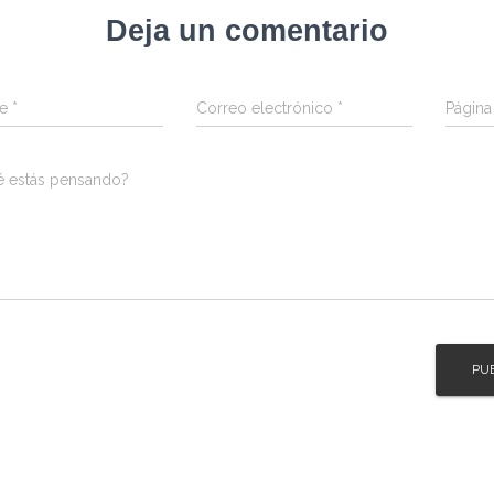
Deja un comentario
re
*
Correo electrónico
*
Págin
é estás pensando?