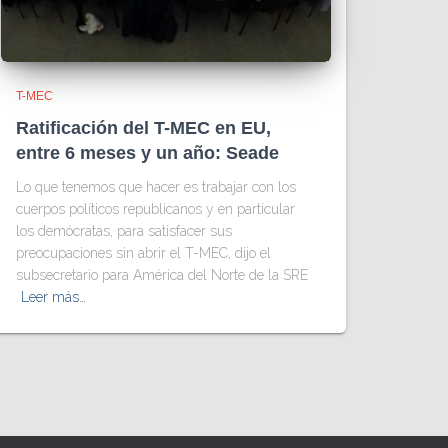
T-MEC
Ratificación del T-MEC en EU,
entre 6 meses y un año: Seade
Lo que tenemos que hacer es trabajar con los
cuerpos políticos republicanos y en particular
los demócratas, para satisfacer sus
preocupaciones sin abrir el T-MEC, dijo el
subsecretario para América del Norte de la SRE
Leer más…