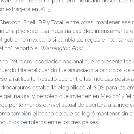
nversión en el sector petrolero mexicano desde que es
ón extranjera en 2013.
Chevron, Shell, BP y Total, entre otras, mantener ese
e una prioridad. Esa industria cabildeó intensamente 
al gobierno mexicano si cambia las reglas e intenta na
ético
, reportó el
Washington Post
.
cano Petrolero, asociación nacional que representa los 
acuerdo trilateral cuando fue anunciado a principios de
so a ratificarlo. Resaltó que entre las medidas positiv
hidrocarburos estaba
la elegibilidad al ISDS para las 
 gas natural y petróleo que invierten en México
y
el
ga por lo menos el nivel actual de apertura a la inver
como también el hecho de que se logró mantener sin ar
ductos petroleros entre los tres países.