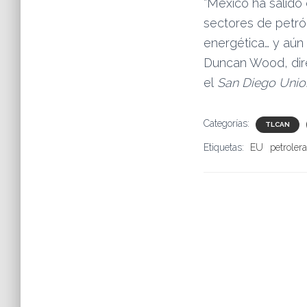
“México ha salido 
sectores de petról
energética… y aún
Duncan Wood, dire
el
San Diego Unio
Categorías:
TLCAN
Etiquetas:
EU
petroler