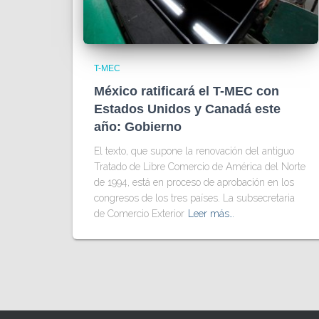
T-MEC
México ratificará el T-MEC con
Estados Unidos y Canadá este
año: Gobierno
El texto, que supone la renovación del antiguo
Tratado de Libre Comercio de América del Norte
de 1994, está en proceso de aprobación en los
congresos de los tres países. La subsecretaria
de Comercio Exterior
Leer más…