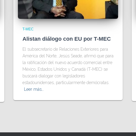
T-MEC
Alistan diálogo con EU por T-MEC
El subsecretario de Relaciones Exteriores para
América del Norte, Jesús Seade, afirmó que para
la ratificación del nuevo acuerdo comercial entre
México, Estados Unidos y Canadá (T-MEC) se
buscará dialogar con legisladores
estadounidenses, particularmente demócratas.
Leer más…