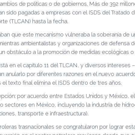
cambios de políticas o de gobiernos. Más de 392 millo
an sido pagadas a empresas con el ISDS del Tratado 
rte (TLCAN) hasta la fecha.
laban que este mecanismo vulneraba la soberanía de un
, mientras ambientalistas y organizaciones de defensa 
 un obstáculo a la promoción de medidas ecológicas o s
tá en el capítulo 11 del TLCAN, y diversos intereses
n anularlo por diferentes razones en el nuevo acuerdo
el texto final elimina el ISDS dentro de tres años.
pción: por acuerdo entre Estados Unidos y México, e
o sectores en México, incluyendo la industria de hidro
ones, transporte e infraestructura).
leras trasnacionales se congratularon por lograr esta