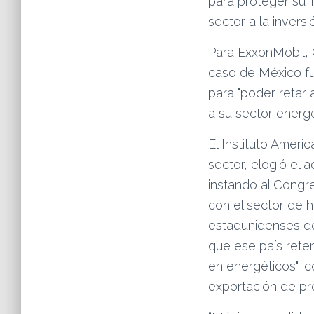
para proteger su i
sector a la inversi
Para ExxonMobil, 
caso de México fu
para
poder retar 
a su sector energ
El Instituto Ameri
sector, elogió el 
instando al Congre
con el sector de 
estadunidenses de
que ese país reten
en energéticos
, 
exportación de pro