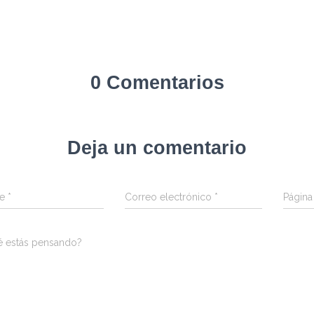
0 Comentarios
Deja un comentario
re
*
Correo electrónico
*
Págin
é estás pensando?