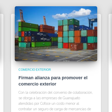
COMERCIO EXTERIOR
Firman alianza para promover el
comercio exterior
Con la celebración del convenio de colaboración,
se otorga a las empresas de Guanajuato
atendidas por Cofoce un costo menor al
contratar un seguro de carga de mercancías de