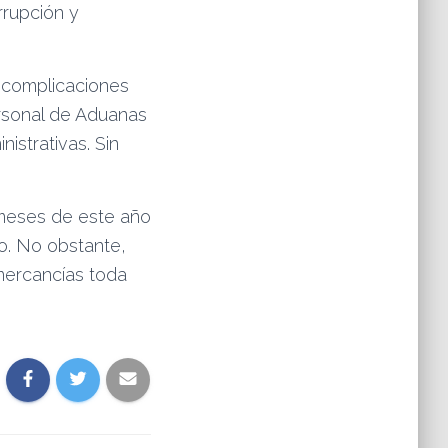
rrupción y
s complicaciones
rsonal de Aduanas
istrativas. Sin
 meses de este año
o. No obstante,
mercancías toda