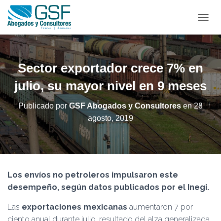
C
A
M
B
I
Sector exportador crece 7% en
A
R
julio, su mayor nivel en 9 meses
M
O
Publicado por
GSF Abogados y Consultores
en
28
D
agosto, 2019
O
D
E
N
A
V
Los envíos no petroleros impulsaron este
E
G
desempeño, según datos publicados por el Inegi.
A
C
Las
exportaciones mexicanas
aumentaron 7 por
I
ciento anual durante julio, resultado del alza generalizada