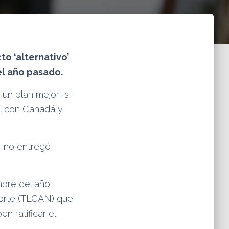
o ‘alternativo’
el año pasado.
“un plan mejor” si
l con Canadá y
, no entregó
mbre del año
Norte (TLCAN) que
n ratificar el