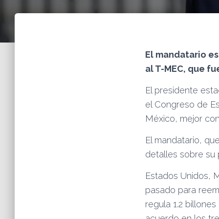
El mandatario es
al T-MEC, que fu
El presidente est
el Congreso de E
México, mejor c
El mandatario, qu
detalles sobre su 
Estados Unidos, M
pasado para reemp
regula 1.2 billone
acuerdo en los tre