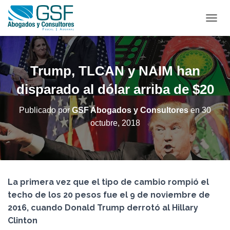
C
A
M
B
I
Trump, TLCAN y NAIM han
A
R
disparado al dólar arriba de $20
M
O
Publicado por
GSF Abogados y Consultores
en
30
D
octubre, 2018
O
D
E
N
A
V
La primera vez que el tipo de cambio rompió el
E
G
techo de los 20 pesos fue el 9 de noviembre de
A
2016, cuando Donald Trump derrotó al Hillary
C
Clinton
I