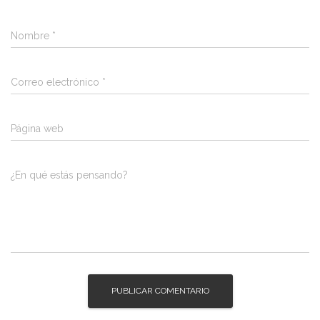
Nombre
*
Correo electrónico
*
Página web
¿En qué estás pensando?