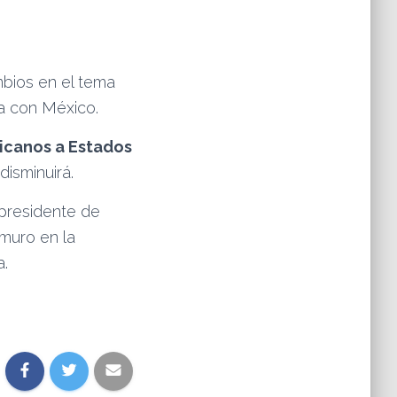
bios en el tema
ra con México.
icanos a Estados
disminuirá.
 presidente de
muro en la
a.