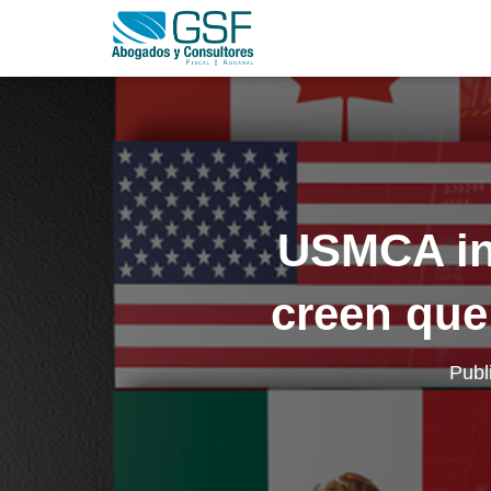
USMCA int
creen que
Publ