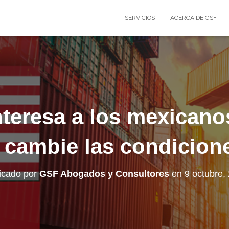
SERVICIOS
ACERCA DE GSF
eresa a los mexicano
 cambie las condicione
icado por
GSF Abogados y Consultores
en
9 octubre,