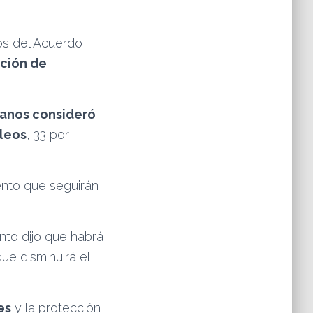
os del Acuerdo
ción de
canos consideró
leos
, 33 por
iento que seguirán
ento dijo que habrá
ue disminuirá el
es
y la protección