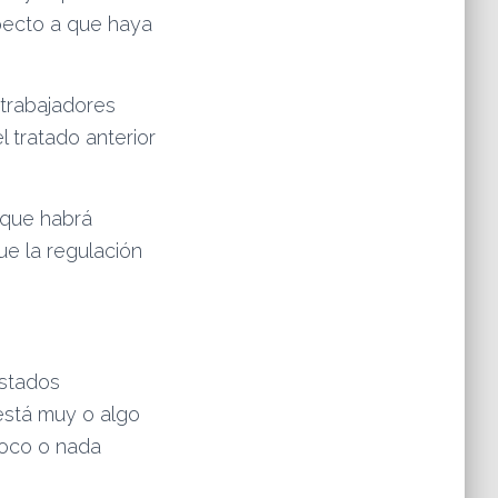
pecto a que haya
 trabajadores
 tratado anterior
 que habrá
ue la regulación
istados
 está muy o algo
poco o nada