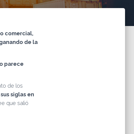
do comercial,
 ganando de la
no parece
nto de los
sus siglas en
ee que salió