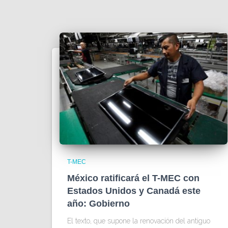
T-MEC
México ratificará el T-MEC con
Estados Unidos y Canadá este
año: Gobierno
El texto, que supone la renovación del antiguo