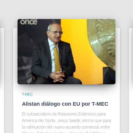
T-MEC
Alistan diálogo con EU por T-MEC
El subsecretario de Relaciones Exteriores para
América del Norte, Jesús Seade, afirmó que para
la ratificación del nuevo acuerdo comercial entre