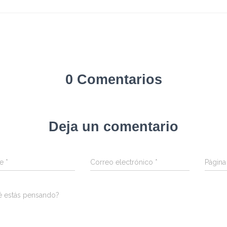
0 Comentarios
Deja un comentario
re
*
Correo electrónico
*
Págin
é estás pensando?