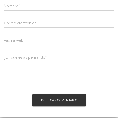
Nombre
*
Correo electrónico
*
Página web
¿En qué estás pensando?