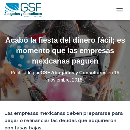
C
A
M
B
I
Acabó la fiesta del dinero fácil; es
A
R
momento que las empresas
M
mexicanas paguen
O
D
O
Publicado por
GSF Abogados y Consultores
en
16
D
noviembre, 2018
E
N
A
V
E
G
Las empresas mexicanas deben prepararse para
A
C
pagar o refinanciar las deudas que adquirieron
I
con tasas bajas.