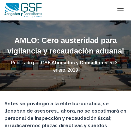
C
A
M
B
I
AMLO: Cero austeridad para
A
R
vigilancia y recaudación aduanal
M
O
Publicado por
GSF Abogados y Consultores
en
31
D
enero, 2019
O
D
E
N
A
V
Antes se privilegió a la élite burocrática, se
E
G
llenaban de asesores… ahora, no se escatimará en
A
personal de inspección y recaudación fiscal;
C
erradicaremos plazas directivas y sueldos
I