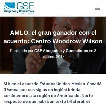
C
A
M
B
I
AMLO, el gran ganador con el
A
R
acuerdo: Centro Woodrow Wilson
M
O
Publicado por
GSF Abogados y Consultores
en
3
D
octubre, 2018
O
D
E
N
A
V
Si bien el acuerdo Estados Unidos-México-Canadá
E
G
(Usmca, por sus siglas en inglés) brinda
A
certidumbre a la región de América del Norte
C
respecto de que habrá un texto trilateral, el
I