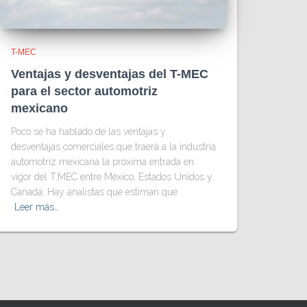
T-MEC
Ventajas y desventajas del T-MEC
para el sector automotriz
mexicano
Poco se ha hablado de las ventajas y
desventajas comerciales que traerá a la industria
automotriz mexicana la próxima entrada en
vigor del T.MEC entre México, Estados Unidos y
Canadá. Hay analistas que estiman que
Leer más…