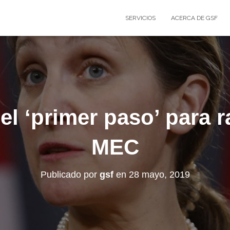
SERVICIOS
ACERCA DE GSF
l ‘primer paso’ para rat
MEC
Publicado por
gsf
en
28 mayo, 2019