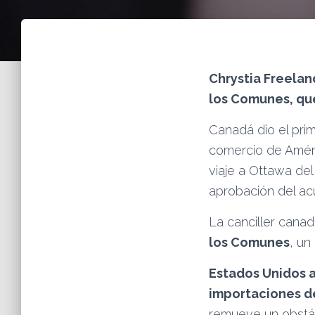
Chrystia Freelan
los Comunes, que
Canadá dio el prime
comercio de Amér
viaje a Ottawa del
aprobación del ac
La canciller cana
los Comunes
, un
Estados Unidos a
importaciones d
remueve un obstácu