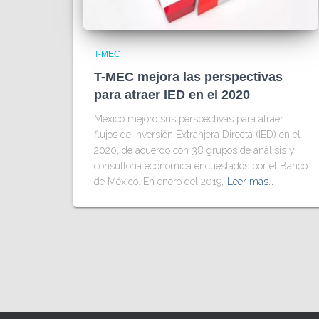
T-MEC
T-MEC mejora las perspectivas
para atraer IED en el 2020
México mejoró sus perspectivas para atraer
flujos de Inversión Extranjera Directa (IED) en el
2020, de acuerdo con 38 grupos de análisis y
consultoría económica encuestados por el Banco
de México. En enero del 2019,
Leer más…