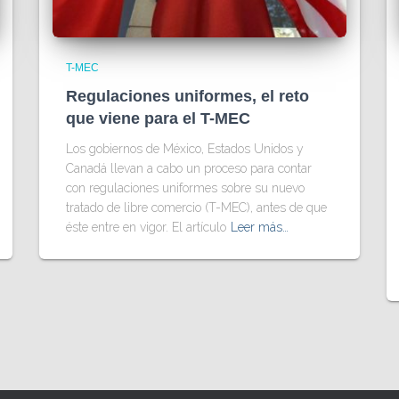
T-MEC
Regulaciones uniformes, el reto
que viene para el T-MEC
Los gobiernos de México, Estados Unidos y
Canadá llevan a cabo un proceso para contar
con regulaciones uniformes sobre su nuevo
tratado de libre comercio (T-MEC), antes de que
éste entre en vigor. El artículo
Leer más…