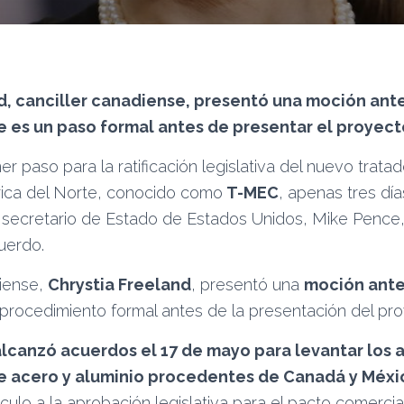
d, canciller canadiense, presentó una moción ant
 es un paso formal antes de presentar el proyect
r paso para la ratificación legislativa del nuevo tratad
ica del Norte, conocido como
T-MEC
, apenas tres dí
 secretario de Estado de Estados Unidos, Mike Pence, 
uerdo.
diense,
Chrystia Freeland
, presentó una
moción ante
 procedimiento formal antes de la presentación del pro
lcanzó acuerdos el 17 de mayo para levantar los a
e acero y aluminio procedentes de Canadá y Méxi
lo a la aprobación legislativa para el pacto comercial