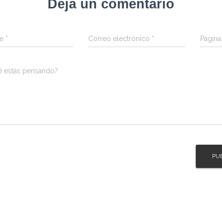
Deja un comentario
re
*
Correo electrónico
*
Págin
é estás pensando?