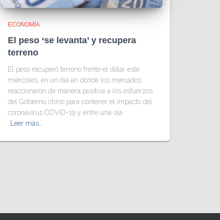
ECONOMÍA
El peso ‘se levanta’ y recupera
terreno
El peso recuperó terreno frente el dólar este
miércoles, en un día en donde los mercados
reaccionaron de manera positiva a los esfuerzos
del Gobierno chino para contener el impacto del
coronavirus COVID-19 y entre una ola
Leer más…