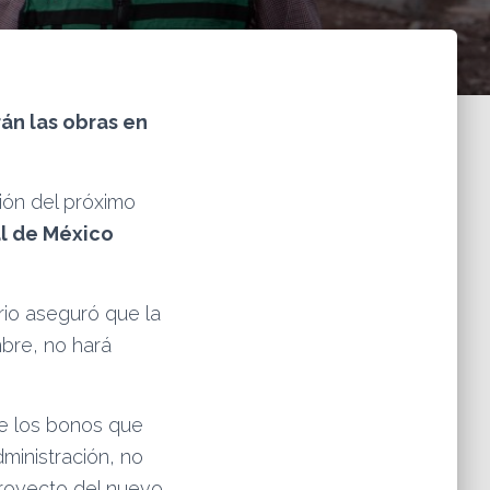
án las obras en
ión del próximo
l de México
rio aseguró que la
mbre, no hará
de los bonos que
ministración, no
 proyecto del nuevo