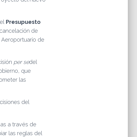
el
Presupuesto
 cancelación de
 Aeroportuario de
isión
per se
del
obierno, que
ometer las
cisiones del
das a través de
ar las reglas del