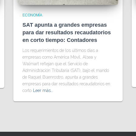
ECONOMÍA
SAT apunta a grandes empresas
para dar resultados recaudatorios
en corto tiempo: Contadores
Los requerimientos de los últimos días a
empresas como América Móvil, Alsea y
Walmart reflejan que el Servicio de
Administración Tributaria (SAT), bajo el mando
de Raquel Buenrostro, apunta a grandes
empresas para dar resultados recaudatorios en
corto
Leer más…