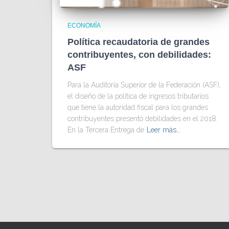
ECONOMÍA
Política recaudatoria de grandes
contribuyentes, con debilidades:
ASF
Para la Auditoría Superior de la Federación (ASF),
el diseño de la política de ingresos tributarios
que tiene la autoridad fiscal para los grandes
contribuyentes presentó debilidades en el 2018.
En la Tercera Entrega de
Leer más…