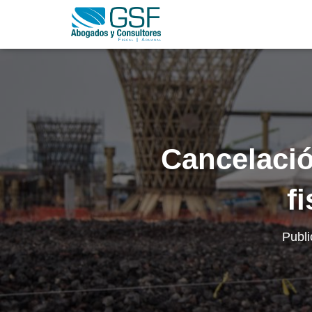
Cancelació
f
Publ