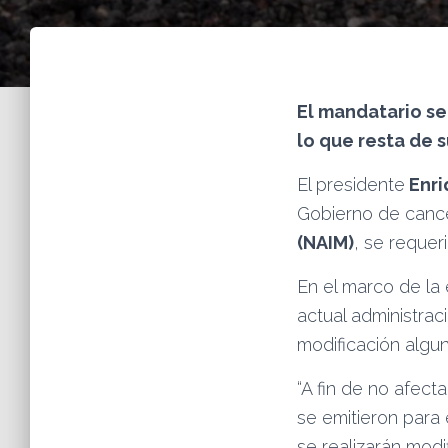
El mandatario se
lo que resta de 
El presidente
Enri
Gobierno de cance
(NAIM)
, se requer
En el marco de la
actual administrac
modificación algu
“A fin de no afect
se emitieron para 
se realizarán modi