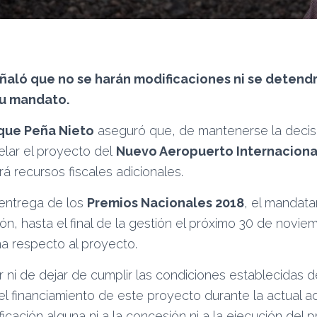
ñaló que no se harán modificaciones ni se detendr
su mandato.
que Peña Nieto
aseguró que, de mantenerse la decis
lar el proyecto del
Nuevo Aeropuerto Internaciona
irá recursos fiscales adicionales.
 entrega de los
Premios Nacionales 2018
, el mandata
ión, hasta el final de la gestión el próximo 30 de novie
na respecto al proyecto.
ar ni de dejar de cumplir las condiciones establecidas 
el financiamiento de este proyecto durante la actual ad
ficación alguna ni a la concesión ni a la ejecución del