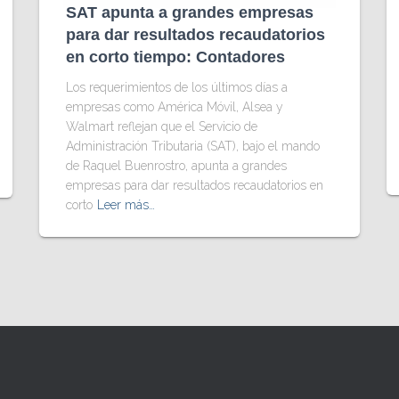
SAT apunta a grandes empresas
para dar resultados recaudatorios
en corto tiempo: Contadores
Los requerimientos de los últimos días a
empresas como América Móvil, Alsea y
Walmart reflejan que el Servicio de
Administración Tributaria (SAT), bajo el mando
de Raquel Buenrostro, apunta a grandes
empresas para dar resultados recaudatorios en
corto
Leer más…