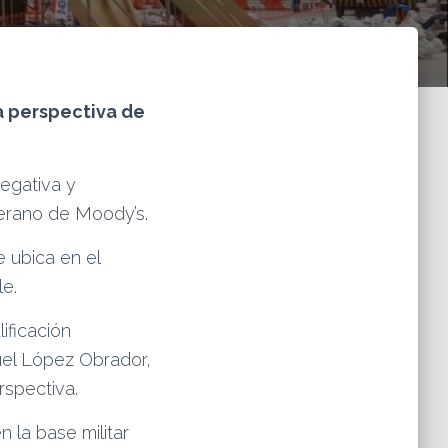
la perspectiva de
egativa y
berano de Moody’s.
e ubica en el
le.
ificación
uel López Obrador,
rspectiva.
 la base militar