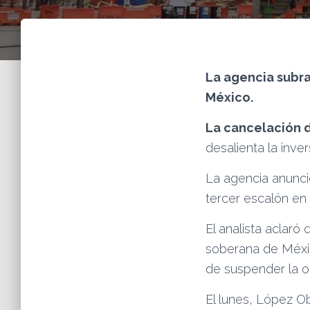
La agencia subray
México.
La cancelación 
desalienta la inver
La agencia anunci
tercer escalón en
El analista aclaró
soberana de Méxic
de suspender la ob
El lunes, López Ob