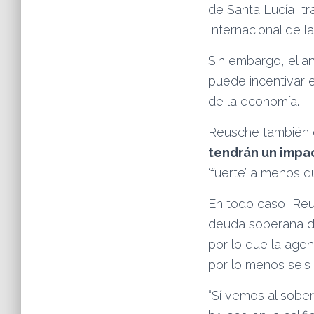
de Santa Lucía, t
Internacional de l
Sin embargo, el an
puede incentivar e
de la economía.
Reusche también d
tendrán un impa
‘fuerte’ a menos qu
En todo caso, Re
deuda soberana d
por lo que la agen
por lo menos sei
“Sí vemos al sobe