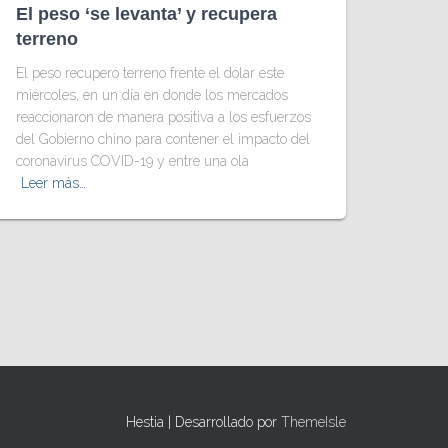
El peso ‘se levanta’ y recupera
terreno
El peso recuperó terreno frente el dólar este
miércoles, en un día en donde los mercados
reaccionaron de manera positiva a los esfuerzos
del Gobierno chino para contener el impacto del
coronavirus COVID-19 y entre una ola
Leer más…
Hestia | Desarrollado por
ThemeIsle