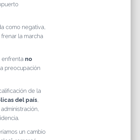
opuerto
ada como negativa,
 frenar la marcha
 enfrenta
no
una preocupación
calificación de la
licas del país
,
 administración,
dencia.
eríamos un cambio