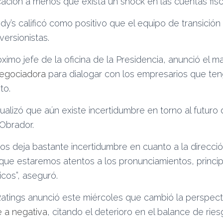
icación a menos que exista un shock en las cuentas fisc
dy’s calificó como positivo que el equipo de transició
nversionistas.
imo jefe de la oficina de la Presidencia, anunció el ma
negociadora
para dialogar con los empresarios que te
to.
alizó que aún existe incertidumbre en torno al futuro d
Obrador.
os deja bastante incertidumbre en cuanto a la dirección
lo que estaremos atentos a los pronunciamientos, princ
cos”, aseguró.
Ratings anunció este miércoles que cambió la perspect
e a negativa
, citando el deterioro en el balance de riesg