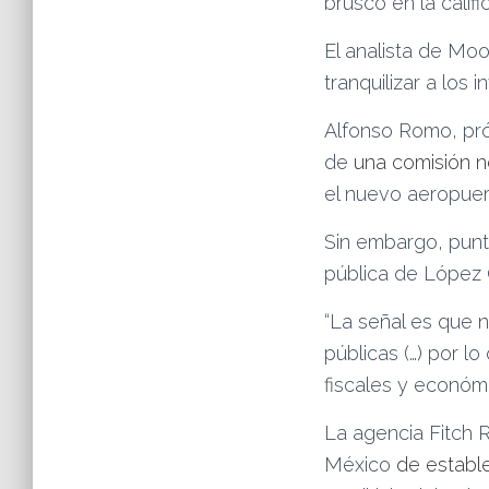
brusco en la calif
El analista de Moo
tranquilizar a los i
Alfonso Romo, próx
de
una comisión 
el nuevo aeropuer
Sin embargo, puntu
pública de López 
“La señal es que n
públicas (…) por 
fiscales y económi
La agencia Fitch 
México
de establ