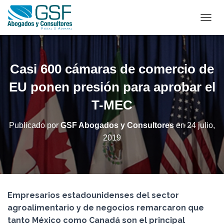
C
A
M
B
I
Casi 600 cámaras de comercio de
A
R
EU ponen presión para aprobar el
M
T-MEC
O
D
O
Publicado por
GSF Abogados y Consultores
en
24 julio,
D
2019
E
N
A
V
E
G
Empresarios estadounidenses del sector
A
C
agroalimentario y de negocios remarcaron que
I
tanto México como Canadá son el principal