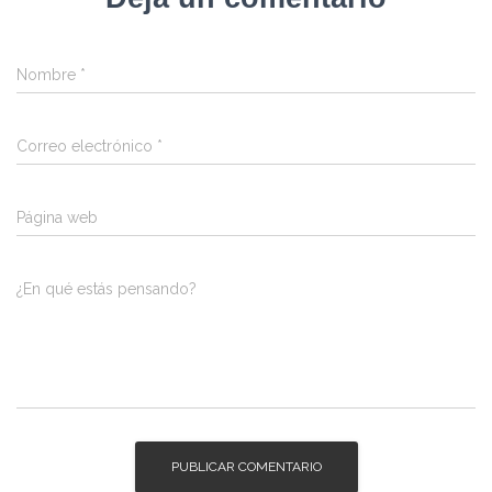
Nombre
*
Correo electrónico
*
Página web
¿En qué estás pensando?