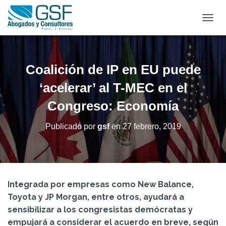
C
A
M
B
I
Coalición de IP en EU puede
A
R
‘acelerar’ al T-MEC en el
M
Congreso: Economía
O
D
O
Publicado por
gsf
en
27 febrero, 2019
D
E
N
A
V
E
Integrada por empresas como New Balance,
G
Toyota y JP Morgan, entre otros, ayudará a
A
C
sensibilizar a los congresistas demócratas y
I
empujará a considerar el acuerdo en breve, según