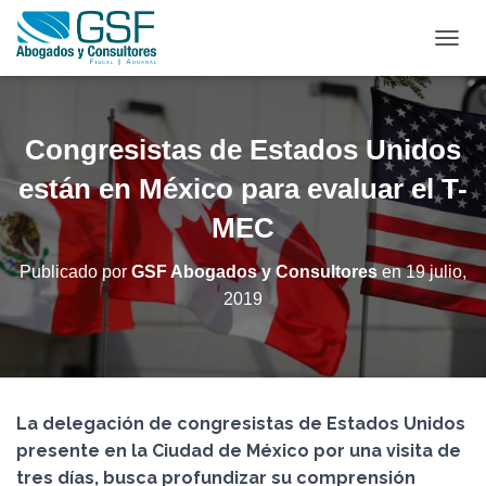
C
A
M
B
I
Congresistas de Estados Unidos
A
R
están en México para evaluar el T-
M
MEC
O
D
O
Publicado por
GSF Abogados y Consultores
en
19 julio,
D
2019
E
N
A
V
E
G
La delegación de congresistas de Estados Unidos
A
C
presente en la Ciudad de México por una visita de
I
tres días, busca profundizar su comprensión