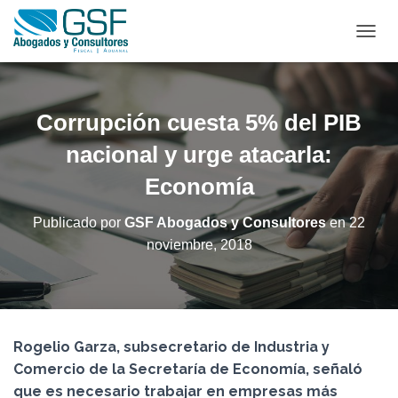
C
A
M
B
I
Corrupción cuesta 5% del PIB
A
R
nacional y urge atacarla:
M
Economía
O
D
O
Publicado por
GSF Abogados y Consultores
en
22
D
noviembre, 2018
E
N
A
V
E
G
Rogelio Garza, subsecretario de Industria y
A
C
Comercio de la Secretaría de Economía, señaló
I
que es necesario trabajar en empresas más