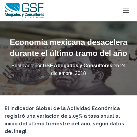
C
A
M
B
I
Economía mexicana desacelera
A
R
durante el último tramo del año
M
O
Publicado por
GSF Abogados y Consultores
en
24
D
diciembre, 2018
O
D
E
N
A
V
El Indicador Global de la Actividad Económica
E
G
registró una variación de 2.05% a tasa anual al
A
inicio del último trimestre del año, según datos
C
del Inegi.
I