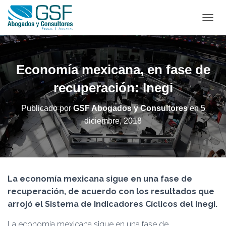
C
A
M
B
I
Economía mexicana, en fase de
A
R
recuperación: Inegi
M
O
Publicado por
GSF Abogados y Consultores
en
5
D
diciembre, 2018
O
D
E
N
A
V
La economía mexicana sigue en una fase de
E
G
recuperación, de acuerdo con los resultados que
A
arrojó el Sistema de Indicadores Cíclicos del Inegi.
C
I
La economía mexicana sigue en una fase de