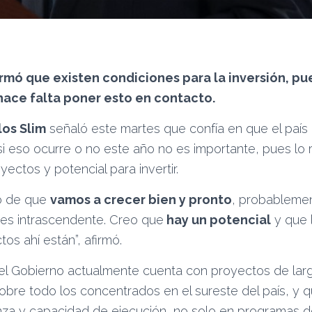
irmó que existen condiciones para la inversión, pu
hace falta poner esto en contacto.
los Slim
señaló este martes que confía en que el país 
si eso ocurre o no este año no es importante, pues lo
yectos y potencial para invertir.
o de que
vamos a crecer bien y pronto
, probablemen
, es intrascendente. Creo que
hay un potencial
y que 
tos ahí están”, afirmó.
el Gobierno actualmente cuenta con proyectos de lar
sobre todo los concentrados en el sureste del país, y 
anza y capacidad de ejecución, no solo en programas de