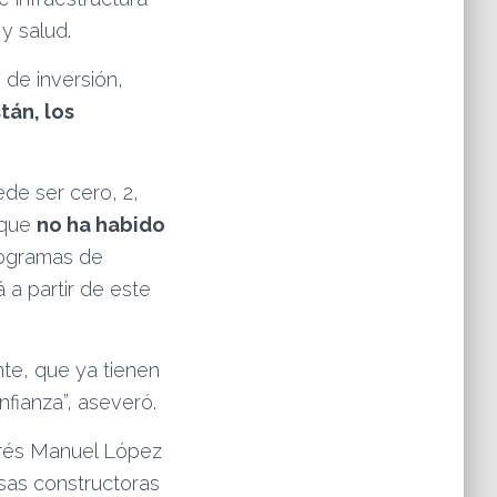
y salud.
 de inversión,
tán, los
ede ser cero, 2,
rque
no ha habido
rogramas de
 a partir de este
te, que ya tienen
nfianza”, aseveró.
drés Manuel López
sas constructoras