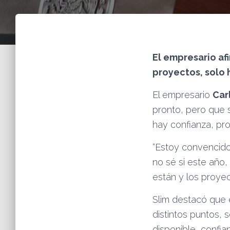
El empresario af
proyectos, solo 
El empresario
Car
pronto, pero que 
hay confianza, pro
“Estoy convencid
no sé si este año
están y los proyec
Slim destacó que 
distintos puntos, 
disponible, confi