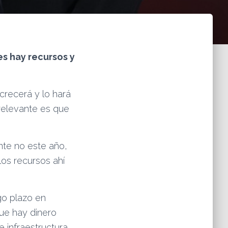
es hay recursos y
crecerá y lo hará
 relevante es que
te no este año,
los recursos ahí
go plazo en
que hay dinero
 infraestructura