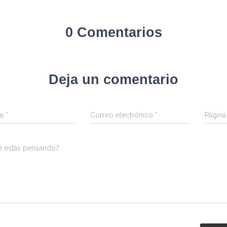
0 Comentarios
Deja un comentario
re
*
Correo electrónico
*
Págin
é estás pensando?