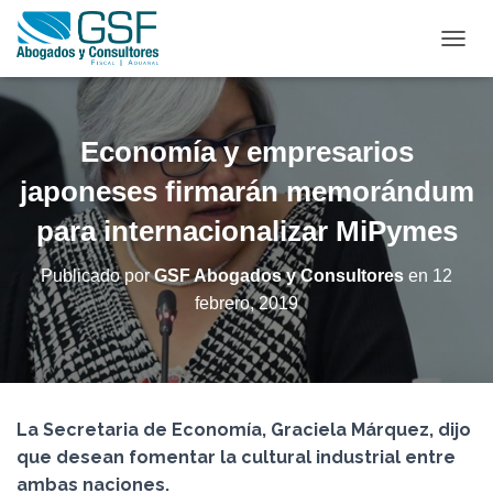
C
A
M
B
I
Economía y empresarios
A
R
japoneses firmarán memorándum
M
para internacionalizar MiPymes
O
D
O
Publicado por
GSF Abogados y Consultores
en
12
D
febrero, 2019
E
N
A
V
E
G
La Secretaria de Economía, Graciela Márquez, dijo
A
C
que desean fomentar la cultural industrial entre
I
ambas naciones.