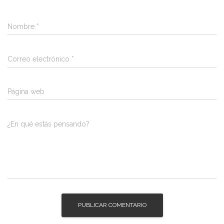
Nombre
*
Correo electrónico
*
Página web
¿En qué estás pensando?