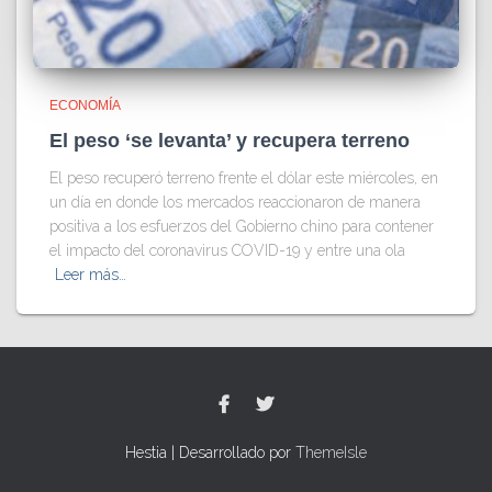
ECONOMÍA
El peso ‘se levanta’ y recupera terreno
El peso recuperó terreno frente el dólar este miércoles, en
un día en donde los mercados reaccionaron de manera
positiva a los esfuerzos del Gobierno chino para contener
el impacto del coronavirus COVID-19 y entre una ola
Leer más…
Hestia | Desarrollado por
ThemeIsle