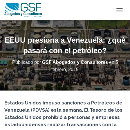
C
A
M
B
I
EEUU presiona a Venezuela: ¿qué
A
R
pasará con el petróleo?
M
O
Publicado por
GSF Abogados y Consultores
en
5
D
febrero, 2019
O
D
E
N
A
V
Estados Unidos impuso sanciones a Petróleos de
E
G
Venezuela (PDVSA) esta semana. El Tesoro de los
A
Estados Unidos prohibió a personas y empresas
C
estadounidenses realizar transacciones con la
I