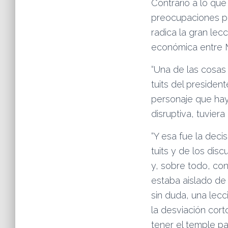
Contrario a lo qu
preocupaciones por
radica la gran lec
económica entre 
“Una de las cosas
tuits del presiden
personaje que hay
disruptiva, tuvier
“Y esa fue la dec
tuits y de los di
y, sobre todo, con
estaba aislado de 
sin duda, una lecc
la desviación cort
tener el temple pa