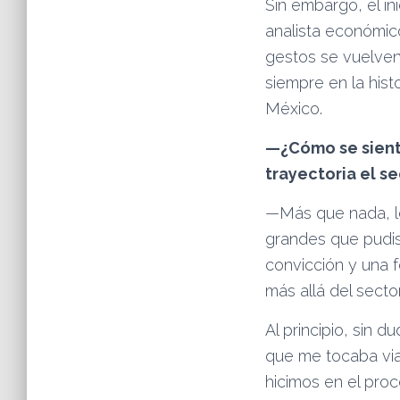
Sin embargo, el in
analista económic
gestos se vuelven
siempre en la hist
México.
—¿Cómo se siente
trayectoria el s
—Más que nada, lo
grandes que pudis
convicción y una f
más allá del secto
Al principio, sin 
que me tocaba vi
hicimos en el proc