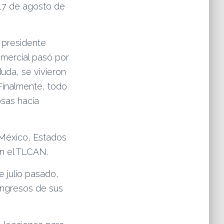
l 17 de agosto de
l presidente
omercial pasó por
duda, se vivieron
 Finalmente, todo
osas hacia
 México, Estados
ón el TLCAN.
e julio pasado,
ongresos de sus