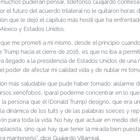
e muchos pudieran pensar, Ildefonso Guajardo confiesa
 el futuro del acuerdo trilateral no le quitaron horas 
ción que le dejó el capítulo más hostil que ha enfrentad
México y Estados Unidos.
 que me prometí a mí mismo, desde el principio cuand
te Trump hacia el cierre de 2016, es que no iba a permit
a llegado a la presidencia de Estados Unidos de una
a el poder de afectar mi calidad vida y de nublar mi tom
isión más saludable que pude haber tomado: aislarme d
scursos xenófobos, (para) poderme concentrar en lo que
 la persona que él (Donald Trump) designó, que era un
la dinámica de los tuits y de las palabras soeces y rep
ión para toda la vida. No hay que actuar en medio del g
oplacista, sino que hay que tener la mirada bien puesta
ra mantenerlo”, dice Guajardo Villarreal.