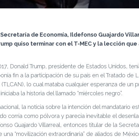
a Secretaría de Economía, Ildefonso Guajardo Villar
ump quiso terminar con el T-MEC y la lección que 
2017, Donald Trump, presidente de Estados Unidos, ten
ponía fin a la participación de su país en el Tratado de
 (TLCAN), lo cual mataba cualquier esperanza de un 
iniciaba la historia del llamado “miércoles negro”.
nacional, la noticia sobre la intención del mandatario 
rdo corría como pólvora y parecía inevitable el desenl
fonso Guajardo Villarreal, entonces titular de la Secre
de una “movilización extraordinaria” de aliados de Méxi