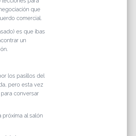
o lecciones para
enegociación que
cuerdo comercial.
asado) es que ibas
ncontrar un
eón.
or los pasillos del
da, pero esta vez
 para conversar
 próxima al salón