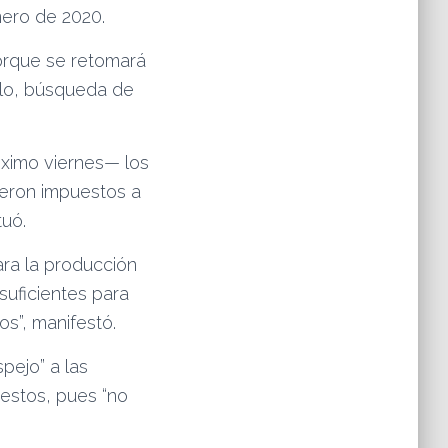
nero de 2020.
porque se retomará
ollo, búsqueda de
óximo viernes— los
fueron impuestos a
tuó.
ra la producción
suficientes para
s”, manifestó.
pejo” a las
uestos, pues “no