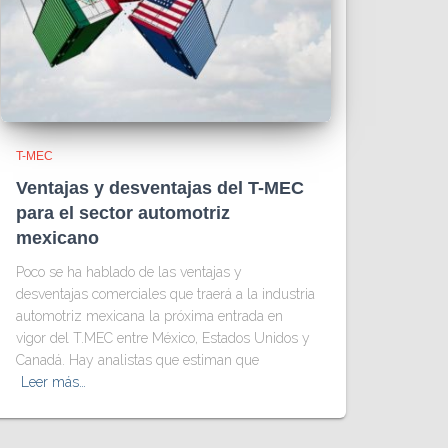
T-MEC
Ventajas y desventajas del T-MEC
para el sector automotriz
mexicano
Poco se ha hablado de las ventajas y
desventajas comerciales que traerá a la industria
automotriz mexicana la próxima entrada en
vigor del T.MEC entre México, Estados Unidos y
Canadá. Hay analistas que estiman que
Leer más…