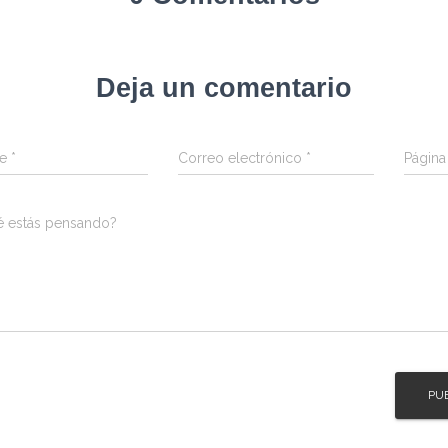
Deja un comentario
re
*
Correo electrónico
*
Págin
é estás pensando?