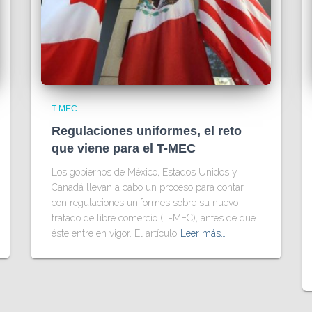
T-MEC
Regulaciones uniformes, el reto
que viene para el T-MEC
Los gobiernos de México, Estados Unidos y
Canadá llevan a cabo un proceso para contar
con regulaciones uniformes sobre su nuevo
tratado de libre comercio (T-MEC), antes de que
éste entre en vigor. El artículo
Leer más…