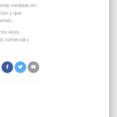
mismas medidas en
ción y que
ernes.
os Aires,
do comercial y