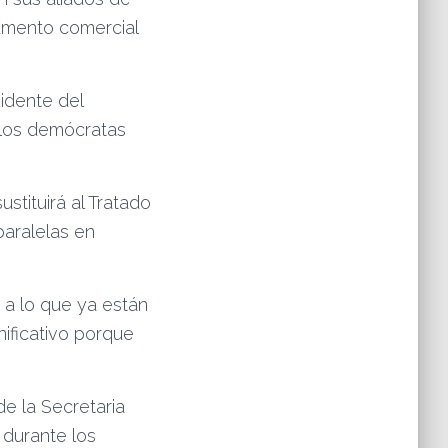
rumento comercial
idente del
 los demócratas
stituirá al Tratado
aralelas en
s a lo que ya están
ificativo porque
de la Secretaria
 durante los