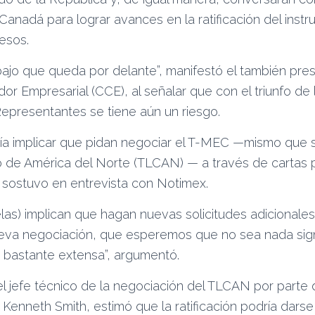
anadá para lograr avances en la ratificación del inst
esos.
bajo que queda por delante”, manifestó el también pres
or Empresarial (CCE), al señalar que con el triunfo de
epresentantes se tiene aún un riesgo.
ía implicar que pidan negociar el T-MEC —mismo que su
 de América del Norte (TLCAN) — a través de cartas p
, sostuvo en entrevista con Notimex.
elas) implican que hagan nuevas solicitudes adicionale
eva negociación, que esperemos que no sea nada sign
e bastante extensa”, argumentó.
l jefe técnico de la negociación del TLCAN por parte 
Kenneth Smith, estimó que la ratificación podría darse