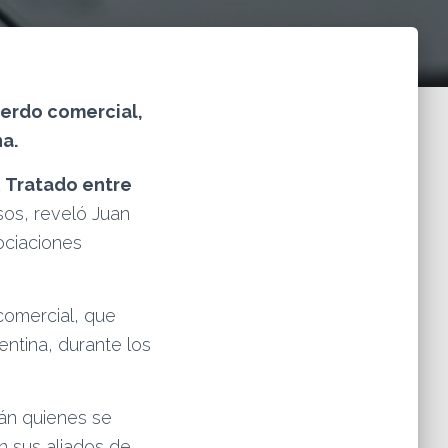
uerdo comercial,
a.
Tratado entre
os, reveló Juan
ociaciones
comercial, que
ntina, durante los
rán quienes se
n sus aliados de