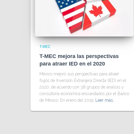
T-MEC
T-MEC mejora las perspectivas
para atraer IED en el 2020
México mejoró sus perspectivas para atraer
flujos de Inversión Extranjera Directa (IED) en el
2020, de acuerdo con 38 grupos de análisis y
consultoría económica encuestados por el Banco
de México. En enero del 2019,
Leer más…