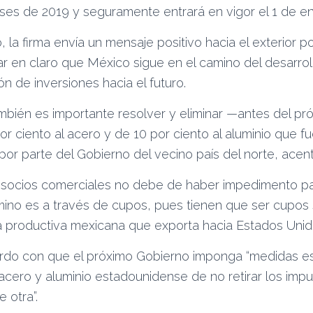
es de 2019 y seguramente entrará en vigor el 1 de e
, la firma envía un mensaje positivo hacia el exterior 
jar en claro que México sigue en el camino del desarr
n de inversiones hacia el futuro.
ambién es importante resolver y eliminar —antes del pr
or ciento al acero y de 10 por ciento al aluminio que 
por parte del Gobierno del vecino país del norte, acen
socios comerciales no debe de haber impedimento pa
amino es a través de cupos, pues tienen que ser cupos 
a productiva mexicana que exporta hacia Estados Unido
erdo con que el próximo Gobierno imponga “medidas es
acero y aluminio estadounidense de no retirar los imp
 otra”.